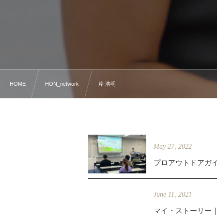
HOME
HON_network
岸 浩明
レポート
May
27
,
2022
プロアウトドアガイ
column
June
11
,
2021
マイ・ストーリー｜