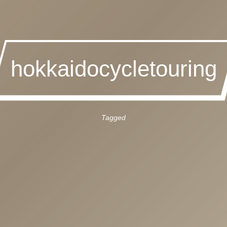
hokkaidocycletouring
Tagged