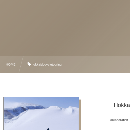
HOME
hokkaidocycletouring
Hokka
collaboration