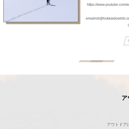
https://www.youtube.c
emailrob@hokkaidowilds.or
ア
アウトドア