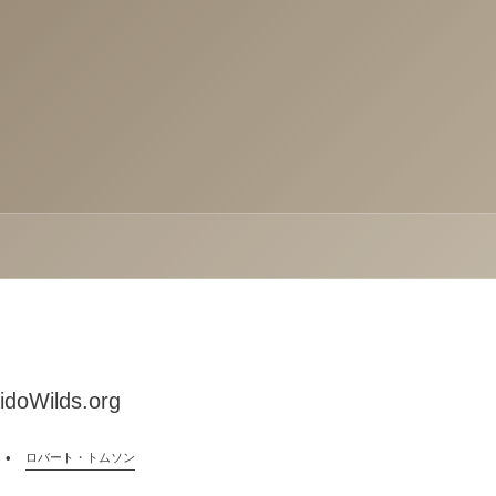
idoWilds.org
ロバート・トムソン