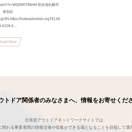
om/watch?v=WQ99RT9fwlM 所在地札幌市
厚別区
gURLhttps://hokkaidowilds.orgTEL08
0-4228-6 ...
Read More
ウトドア関係者のみなさまへ、情報をお寄せくだ
北海道アウトドアネットワークサイトでは、
に関わる事業者間の情報交換や収集ができる場となることを目指して運