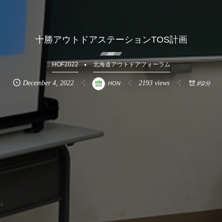
十勝アウトドアステーションTOS計画
HOF2022
北海道アウトドアフォーラム
December
4
,
2022
2193 views
HON
約2分