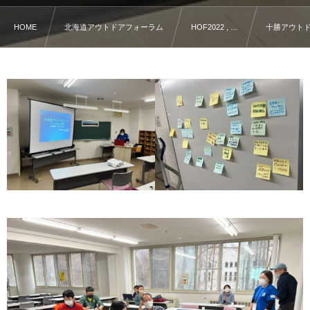
HOME
北海道アウトドアフォーラム
HOF2022 , …
十勝アウトド