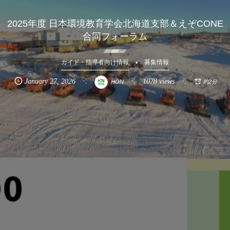
2025年度 日本環境教育学会北海道支部＆えぞCONE
合同フォーラム
ガイド・指導者向け情報
募集情報
January
27
,
2026
1078 views
HON
約2分