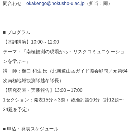
問合わせ：
okakengo@hokusho-u.ac.jp
（担当：岡）
■ プログラム
【基調講演】10:00～12:00
テーマ：『南極観測の現場から～リスクコミュニケーショ
ンを学ぶ～』
講 師：樋口 和生 氏（北海道山岳ガイド協会顧問／元第64
次南極地域観測隊越冬隊長）
【研究発表・実践報告】13:00～17:00
1セクション：発表15分 × 3題＋ 総合討論10分（計12題〜
24題を予定）
■ 申込・発表スケジュール